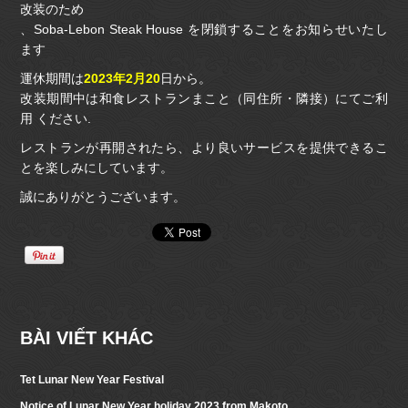
改装のため
、Soba-Lebon Steak House を閉鎖することをお知らせいたし
ます
運休期間は
2023年2月20
日から。
改装期間中は和食レストランまこと（同住所・隣接）にてご利
用 ください.
レストランが再開されたら、より良いサービスを提供できるこ
とを楽しみにしています。
誠にありがとうございます。
BÀI VIẾT KHÁC
Tet Lunar New Year Festival
Notice of Lunar New Year holiday 2023 from Makoto