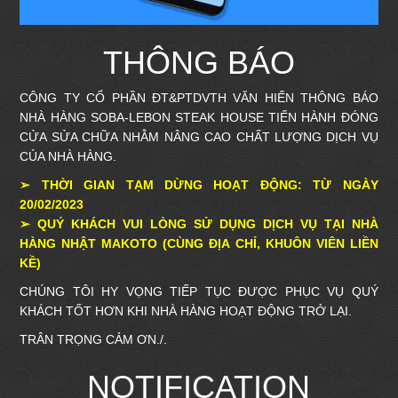
THÔNG BÁO
CÔNG TY CỔ PHẦN ĐT&PTDVTH VĂN HIẾN THÔNG BÁO
NHÀ HÀNG SOBA-LEBON STEAK HOUSE TIẾN HÀNH ĐÓNG
CỬA SỬA CHỮA NHẰM NÂNG CAO CHẤT LƯỢNG DỊCH VỤ
CỦA NHÀ HÀNG.
➢ THỜI GIAN TẠM DỪNG HOẠT ĐỘNG: TỪ NGÀY
20/02/2023
➢ QUÝ KHÁCH VUI LÒNG SỬ DỤNG DỊCH VỤ TẠI NHÀ
HÀNG NHẬT MAKOTO (CÙNG ĐỊA CHỈ, KHUÔN VIÊN LIỀN
KỀ)
CHÚNG TÔI HY VỌNG TIẾP TỤC ĐƯỢC PHỤC VỤ QUÝ
KHÁCH TỐT HƠN KHI NHÀ HÀNG HOẠT ĐỘNG TRỞ LẠI.
TRÂN TRỌNG CẢM ƠN./.
NOTIFICATION